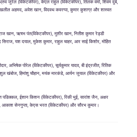
रुव जुरेल (विकेटकीपर), केएल राहुल (विकेटकीपर), तिलक वर्मा, शिवम दुबे,
ा, खलील अहमद, अवेश खान, विदवथ कवरप्पा, कुमार कुशाग्र और शास्वत
ाज खान, ऋषभ पंत(विकेटकीपर), मुशीर खान, नितीश कुमार रेड्डी
्मद सिराज, यश दयाल, मुकेश कुमार, राहुल चाहर, आर साई किशोर, मोहित
दार, अभिषेक पोरेल (विकेटकीपर), सूर्यकुमार यादव, बी इंद्रजीत, रितिक
ल खंबोज, हिमांशु चौहान, मयंक मारकंडे, आर्यन जुयाल (विकेटकीपर) और
दत्त पडिक्कल, ईशान किशन (विकेटकीपर), रिकी भुई, सारांश जैन, अक्षर
शपांडे, आकाश सेनगुप्ता, केएस भरत (विकेटकीपर) और सौरभ कुमार।