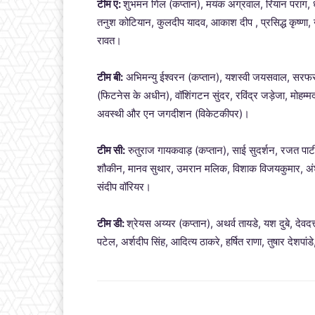
टीम ए:
शुभमन गिल (कप्तान), मयंक अग्रवाल, रियान पराग, ध्
तनुश कोटियान, कुलदीप यादव, आकाश दीप , प्रसिद्ध कृष्ण
रावत।
टीम बी:
अभिमन्यु ईश्वरन (कप्तान), यशस्वी जयसवाल, सरफर
(फिटनेस के अधीन), वॉशिंगटन सुंदर, रविंद्र जड़ेजा, मोहम
अवस्थी और एन जगदीशन (विकेटकीपर)।
टीम सी:
रुतुराज गायकवाड़ (कप्तान), साई सुदर्शन, रजत पाटी
शौकीन, मानव सुथार, उमरान मलिक, विशाक विजयकुमार, अंशु
संदीप वॉरियर।
टीम डी:
श्रेयस अय्यर (कप्तान), अथर्व तायडे, यश दुबे, देव
पटेल, अर्शदीप सिंह, आदित्य ठाकरे, हर्षित राणा, तुषार दे