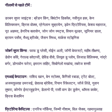
नीलामी से पहले टीमें :
डरबन सुपर जाइंट्स : ब्रेंडन किंग, क्विंटोन डिकॉक, नवीनुल हक, केन
विलियमसन, क्रिस वोक्स, प्रेनेलान सुब्रायेन, ड्वेन प्रिटोरियस, केशव महाराज,
नूर अहमद, हेनरिच क्लासेन, जोन जोन स्मट्स, वियान मूल्डर, जूनियर डाला,
ब्रायन पर्संस, मैथ्यू ब्रीज्के, जैसन स्मिथ, मार्कस स्टोइनिस
जोबर्ग सुपर किंग्स
: फाफ डु प्लेसी, मोईन अली, जॉनी बेयरस्टो, महीष तीक्षणा,
डेवोन कोंवे, गेराल्ड कोएत्जी, डेविड वीसे, लियूस डु प्लोय, लिजाड विलियम्स, नांद्रे
बर्गर, डोनावोन फरेरा, इमरान ताहिर, सिबोनेलो मखांया, तबरेज शम्सी
एमआई केपटाउन
: राशिद खान, बेन स्टोक्स, कैगिसो रबाडा, ट्रेंट बोल्ट,
अजमतुल्लाह उमरजई, डेवाल्ड ब्रेविस, रियान रिकेलटन, जॉर्ज लिंडे, नुवान
तुषारा, कोनोर ईस्टरहुइजेन, डेलानो पी, रासी वान डेर डुसेन, थॉमस काबेर,
क्रिस बेंजामिन
प्रिटोरिया कैपिटल्स
: एनरिच नॉर्किया, जिम्मी नीशाम, विल जैक्स, रहमानुल्लाह