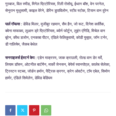
गुरबाज, विल स्मीड, मिगेल प्रिटोरियस, रिली रोसोयू, ईथान बॉश, वेन परनेल,
सेनुरान मुथुसामी, काइल वेरेने, डेरिन डुपाविलोन, स्टीव स्टोक, टियान वान वुरेन
पार्ल रॉयल्स
: डेविड मिलर, मुजीबुर रहमान, सैम हैन, जो रूट, दिनेश कार्तिक,
क्वेना माफाका, लुआन ड्रे प्रिटोरियस, ब्योर्न फोर्टुन, लुइंग एंगिडि, मिचेल वान
बूरेन, कीथ डजोन, एनकाबा पीटर, एंडिले फेलिकुवायो, कोडी युसूफ, जॉन टर्नर,
डी गालियेम, जैकब बेथेल
सनराइजर्स ईस्टर्न केप
: एडेन माक्ररम, जाक क्राउली, रोल्ड वान डेर मर्वे,
लियाम डॉसन, ओटनील बार्टमैन, मार्को जेनसन, बेयेर्स स्वानपोएल, कालेब सेलेका,
ट्रिस्टन स्टब्स, जोर्डन हर्मान, पैट्रिक क्रगर, क्रेग ओवर्टन, टॉम एबेल, सिमोन
हार्मर, एंडिले सिमेलेन, डेविड बेडिंघम