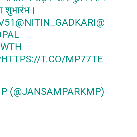
ा शुभारंभ।
V51
@NITIN_GADKARI
@
OPAL
OWTH
P
HTTPS://T.CO/MP77TE
MP (@JANSAMPARKMP)